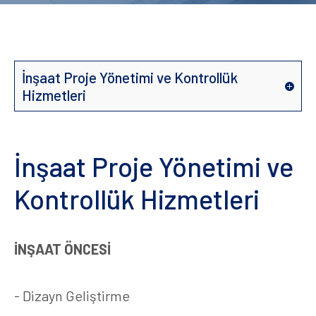
İnşaat Proje Yönetimi ve Kontrollük
Hizmetleri
İnşaat Proje Yönetimi ve Kontrollük Hizmetleri
İnşaat Proje Yönetimi ve
Fizibilite ve Değerleme
Kontrollük Hizmetleri
İnşaat Yapım ve Restorasyon İşleri
İNŞAAT
ÖNCESİ
- Dizayn Geliştirme