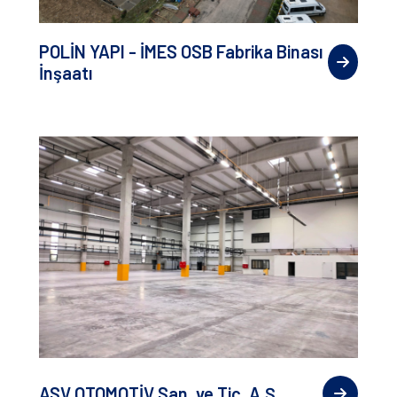
POLİN YAPI - İMES OSB Fabrika Binası
İnşaatı
ASV OTOMOTİV San. ve Tic. A.Ş.