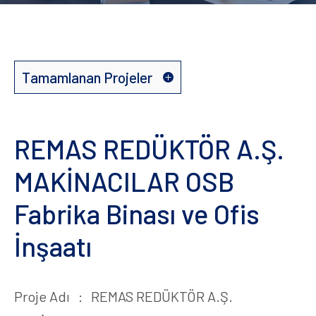
Tamamlanan Projeler
Tamamlanan Projeler
REMAS REDÜKTÖR A.Ş.
Devam Eden Projeler
MAKİNACILAR OSB
Fabrika Binası ve Ofis
İnşaatı
Proje Adı : REMAS REDÜKTÖR A.Ş.